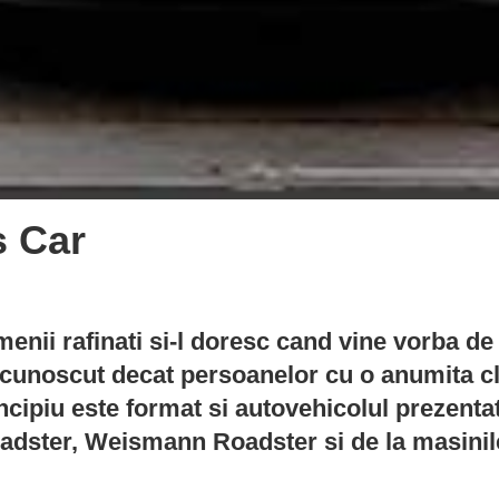
s Car
enii rafinati si-l doresc cand vine vorba de 
necunoscut decat persoanelor cu o anumita cl
rincipiu este format si autovehicolul prezent
adster, Weismann Roadster si de la masinile 