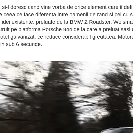
si-l doresc cand vine vorba de orice element care ii defin
eea ce face diferenta intre oamenii de rand si cei cu sti
 idei existente, preluate de la BMW Z Roadster, Weismann
ruit pe platforma Porsche 944 de la care a preluat sasiul
 otel galvanizat, ce reduce considerabil greutatea. Motoru
h in sub 6 secunde.